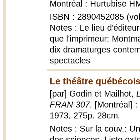
Montréal : Hurtubise H
ISBN : 2890452085 (vol
Notes : Le lieu d'éditeur 
que l'imprimeur: Montmag
dix dramaturges contem
spectacles
Le théâtre québécoi
[par] Godin et Mailhot,
FRAN 307
, [Montréal] :
1973, 275p. 28cm.
Notes : Sur la couv.: Un
des sciences. Liste ext