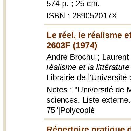
574 p. ; 25 cm.
ISBN : 289052017X
Le réel, le réalisme e
2603F (1974)
André Brochu ; Laurent 
réalisme et la littérat
Librairie de l'Universit
Notes : "Université de M
sciences. Liste externe
75"|Polycopié
Répertoire pratique d