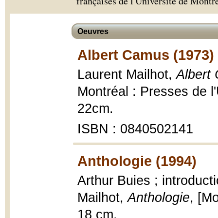
françaises de l'Université de Montr
Oeuvres
Albert Camus (1973)
Laurent Mailhot,
Albert 
Montréal : Presses de l'
22cm.
ISBN : 0840502141
Anthologie (1994)
Arthur Buies ; introduct
Mailhot,
Anthologie
, [Mo
18 cm.