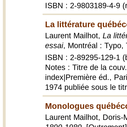
ISBN : 2-9803189-4-9 (re
La littérature québéc
Laurent Mailhot,
La litt
essai
, Montréal : Typo,
ISBN : 2-89295-129-1 (b
Notes : Titre de la cou
index|Première éd., Par
1974 publiée sous le tit
Monologues québécoi
Laurent Mailhot, Doris-