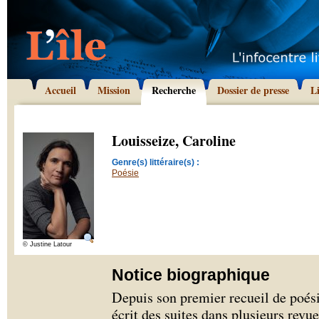
Accueil
Mission
Recherche
Dossier de presse
L
Louisseize, Caroline
Genre(s) littéraire(s) :
Poésie
© Justine Latour
Notice biographique
Depuis son premier recueil de poés
écrit des suites dans plusieurs revu