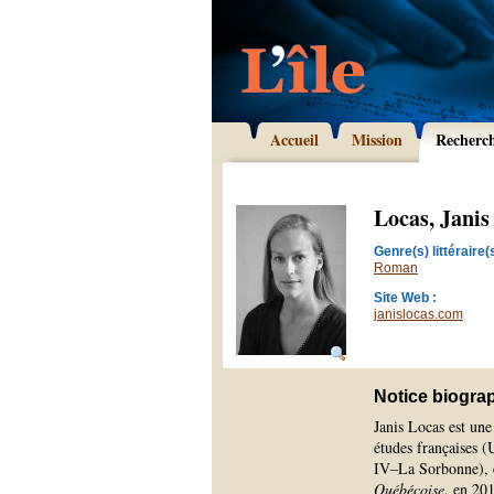
Accueil
Mission
Recherc
Locas, Janis
Genre(s) littéraire(s
Roman
Site Web :
janislocas.com
Notice biogra
Janis Locas est une
études françaises (
IV–La Sorbonne), e
Québécoise
, en 20