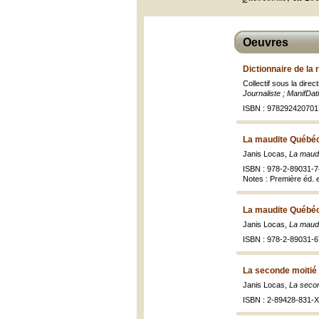
Oeuvres
Dictionnaire de la
Collectif sous la dire
Journaliste ; ManifDat
ISBN : 978292420701
La maudite Québéc
Janis Locas,
La maudi
ISBN : 978-2-89031-7
Notes : Première éd. 
La maudite Québéc
Janis Locas,
La maudi
ISBN : 978-2-89031-6
La seconde moitié
Janis Locas,
La secon
ISBN : 2-89428-831-X