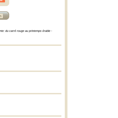
te
n
ante: du carré rouge au printemps érable -