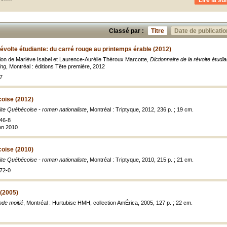
Lire la sui
Classé par :
Titre
Date de publicatio
 révolte étudiante: du carré rouge au printemps érable (2012)
ction de Mariève Isabel et Laurence-Aurélie Théroux Marcotte,
Dictionnaire de la révolte étudi
ing
, Montréal : éditions Tête première, 2012
7
oise (2012)
te Québécoise - roman nationaliste
, Montréal : Triptyque, 2012, 236 p. ; 19 cm.
46-8
en 2010
oise (2010)
te Québécoise - roman nationaliste
, Montréal : Triptyque, 2010, 215 p. ; 21 cm.
72-0
 (2005)
de moitié
, Montréal : Hurtubise HMH, collection AmÉrica, 2005, 127 p. ; 22 cm.