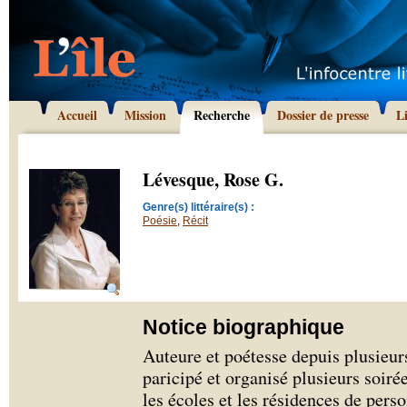
Accueil
Mission
Recherche
Dossier de presse
L
Lévesque, Rose G.
Genre(s) littéraire(s) :
Poésie
,
Récit
Notice biographique
Auteure et poétesse depuis plusieu
paricipé et organisé plusieurs soiré
les écoles et les résidences de pers