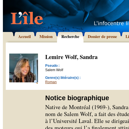
Accueil
Mission
Recherche
Dossier de presse
L
Lemire Wolf, Sandra
Pseudo :
Salem Wolf
Genre(s) littéraire(s) :
Roman
Notice biographique
Native de Montréal (1969-), Sandra
nom de Salem Wolf, a fait des étu
à l’Université Laval. Elle se dirigeai
des moteurs qui l’a finalement atti