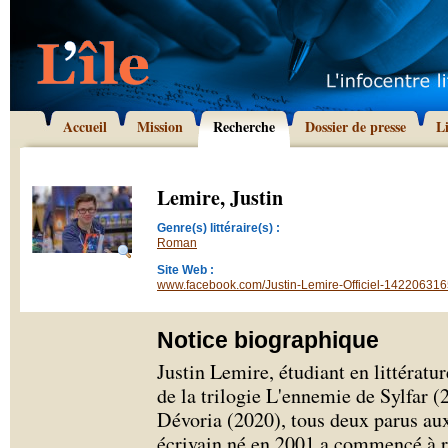
Accueil
Mission
Recherche
Dossier de presse
L
Lemire, Justin
Genre(s) littéraire(s) :
Roman
Site Web :
www.facebook.com/Justin-Lemire-Officiel-14220631
Notice biographique
Justin Lemire, étudiant en littérature
de la trilogie L'ennemie de Sylfar 
Dévoria (2020), tous deux parus aux
écrivain né en 2001 a commencé à ré