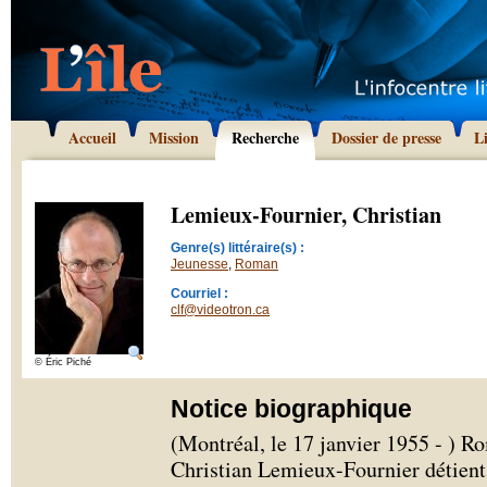
Accueil
Mission
Recherche
Dossier de presse
L
Lemieux-Fournier, Christian
Genre(s) littéraire(s) :
Jeunesse
,
Roman
Courriel :
clf@videotron.ca
© Éric Piché
Notice biographique
(Montréal, le 17 janvier 1955 - ) Ro
Christian Lemieux-Fournier détient