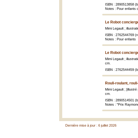
ISBN : 2890513858 (br
Notes : Pour enfants 
Le Robot concierg
Mimi Legault ; illustra
ISBN : 2762544769 (re
Notes : Pour enfants
Le Robot concierg
Mimi Legault ; illustra
cm.
ISBN : 2762544459 (br
Rouli-roulant, roul
Mimi Legault ; [illust
cm.
ISBN : 2890514501 (br
Notes : "Prix Raymo
Dernière mise à jour : 6 juillet 2026