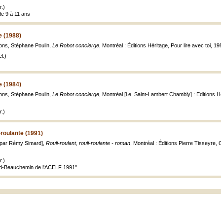
.)
de 9 à 11 ans
e (1988)
tions, Stéphane Poulin,
Le Robot concierge
, Montréal : Éditions Héritage, Pour lire avec toi, 1988
l.)
e (1984)
tions, Stéphane Poulin,
Le Robot concierge
, Montréal [i.e. Saint-Lambert Chambly] : Editions Héri
.)
i-roulante (1991)
ré par Rémy Simard],
Rouli-roulant, rouli-roulante - roman
, Montréal : Éditions Pierre Tisseyre, Co
.)
nd-Beauchemin de l'ACELF 1991"