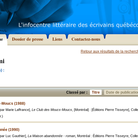
he
Dossier de presse
Liens
Contactez-nous
Retour aux résultats de la recher
mi
) :
Classé par :
Titre
Date de publicatio
s-Moucs (1988)
é par Marie Laffrance],
Le Club des Moucs-Moucs
, [Montréal] : [Éditions Pierre Tisseyre], Collec
.)
nnée (1990)
é par Luc Gauthier],
La Maison abandonnée - roman
, Montréal : Éditions Pierre Tisseyre, Collect