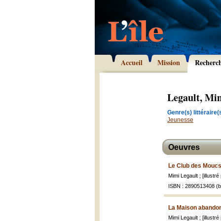
Accueil
Mission
Recherc
Legault, Mi
Genre(s) littéraire(s
Jeunesse
Oeuvres
Le Club des Mouc
Mimi Legault ; [illustr
ISBN : 2890513408 (br
La Maison abando
Mimi Legault ; [illustr