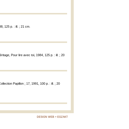
, 125 p. : ill. ; 21 cm.
tage, Pour lire avec toi, 1984, 125 p. : ill. ; 20
llection Papillon ; 17, 1991, 100 p. : ill. ; 20
DESIGN WEB = EGZAKT