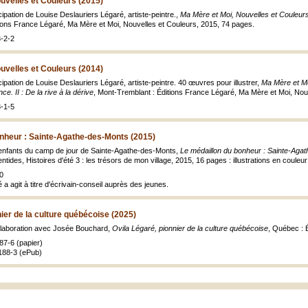
uvelles et Couleurs (2015)
ipation de Louise Deslauriers Légaré, artiste-peintre.,
Ma Mère et Moi, Nouvelles et Couleurs 
ions France Légaré, Ma Mère et Moi, Nouvelles et Couleurs, 2015, 74 pages.
-2-2
uvelles et Couleurs (2014)
ipation de Louise Deslauriers Légaré, artiste-peintre. 40 œuvres pour illustrer,
Ma Mère et Moi
e. II : De la rive à la dérive
, Mont-Tremblant : Éditions France Légaré, Ma Mère et Moi, Nou
-1-5
onheur : Sainte-Agathe-des-Monts (2015)
 enfants du camp de jour de Sainte-Agathe-des-Monts,
Le médaillon du bonheur : Sainte-Aga
tides, Histoires d'été 3 : les trésors de mon village, 2015, 16 pages : illustrations en couleur
0
a agit à titre d'écrivain-conseil auprès des jeunes.
nier de la culture québécoise (2025)
llaboration avec Josée Bouchard,
Ovila Légaré, pionnier de la culture québécoise
, Québec : 
87-6 (papier)
188-3 (ePub)