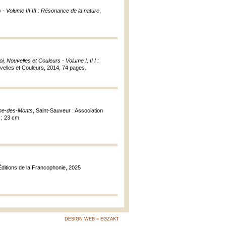
- Volume III III : Résonance de la nature
,
, Nouvelles et Couleurs - Volume I, II I :
velles et Couleurs, 2014, 74 pages.
the-des-Monts
, Saint-Sauveur : Association
 ; 23 cm.
Éditions de la Francophonie, 2025
DESIGN WEB = EGZAKT