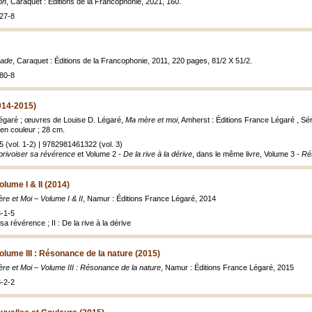
on
, Caraquet : Éditions de la Francophonie, 2021, 160.
27-8
nade
, Caraquet : Éditions de la Francophonie, 2011, 220 pages, 81/2 X 51/2.
80-8
014-2015)
Légaré ; œuvres de Louise D. Légaré,
Ma mère et moi
, Amherst : Éditions France Légaré , Sé
 en couleur ; 28 cm.
(vol. 1-2) | 9782981461322 (vol. 3)
privoiser sa révérence
et Volume 2 -
De la rive à la dérive
, dans le même livre, Volume 3 -
Ré
lume I & II (2014)
re et Moi – Volume I & II
, Namur : Éditions France Légaré, 2014
-1-5
 sa révérence ; II : De la rive à la dérive
olume III : Résonance de la nature (2015)
re et Moi – Volume III : Résonance de la nature
, Namur : Éditions France Légaré, 2015
-2-2