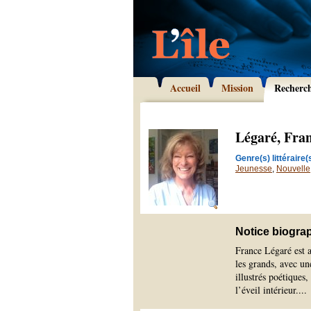
Accueil
Mission
Recherc
Légaré, Fra
Genre(s) littéraire(s
Jeunesse
,
Nouvelle
Notice biogra
France Légaré est au
les grands, avec un
illustrés poétiques,
l’éveil intérieur.
...