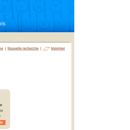
che
|
Nouvelle recherche
|
Imprimer
ur
es
e
te