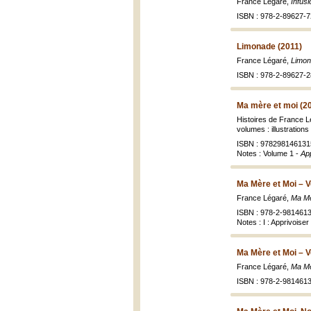
France Légaré,
Infusi
ISBN : 978-2-89627-7
Limonade (2011)
France Légaré,
Limo
ISBN : 978-2-89627-2
Ma mère et moi (2
Histoires de France 
volumes : illustrations
ISBN : 9782981461315 
Notes : Volume 1 -
Ap
Ma Mère et Moi – Vo
France Légaré,
Ma Mè
ISBN : 978-2-9814613
Notes : I : Apprivoiser
Ma Mère et Moi – V
France Légaré,
Ma Mè
ISBN : 978-2-9814613