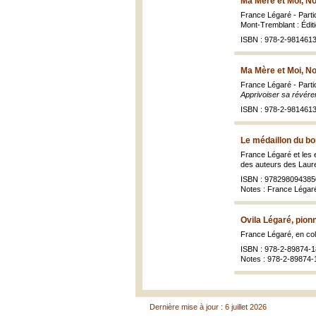
Ma Mère et Moi, No
France Légaré - Partic
Mont-Tremblant : Édit
ISBN : 978-2-9814613
Ma Mère et Moi, No
France Légaré - Partic
Apprivoiser sa révérenc
ISBN : 978-2-9814613
Le médaillon du b
France Légaré et les
des auteurs des Lauren
ISBN : 978298094385
Notes : France Légaré 
Ovila Légaré, pion
France Légaré, en co
ISBN : 978-2-89874-1
Notes : 978-2-89874-
Dernière mise à jour : 6 juillet 2026