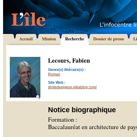
Accueil
Mission
Recherche
Dossier de presse
L
Lecours, Fabien
Genre(s) littéraire(s) :
Roman
Site Web :
droledepigeon.eklablog.com/
Notice biographique
Formation :
Baccalauréat en architecture de pay