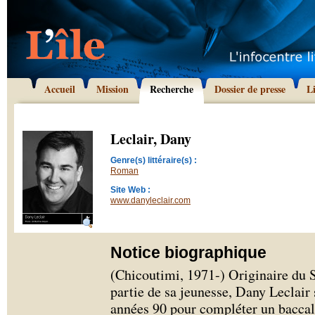
Accueil
Mission
Recherche
Dossier de presse
L
Leclair, Dany
Genre(s) littéraire(s) :
Roman
Site Web :
www.danyleclair.com
Notice biographique
(Chicoutimi, 1971-) Originaire du S
partie de sa jeunesse, Dany Leclair 
années 90 pour compléter un baccala