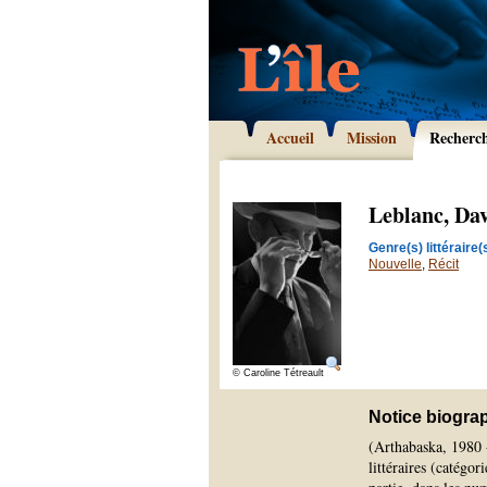
Accueil
Mission
Recherc
Leblanc, Da
Genre(s) littéraire(s
Nouvelle
,
Récit
© Caroline Tétreault
Notice biogra
(Arthabaska, 1980 
littéraires (catégor