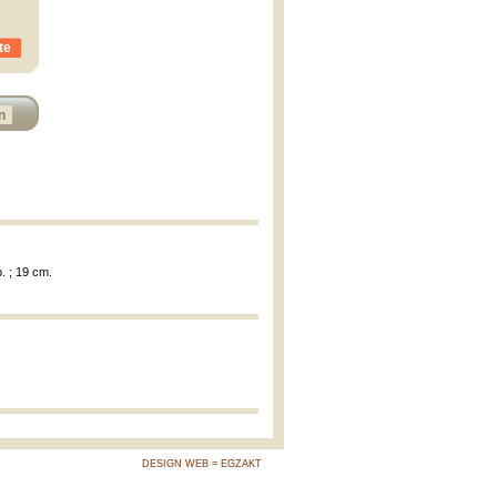
te
n
. ; 19 cm.
DESIGN WEB = EGZAKT