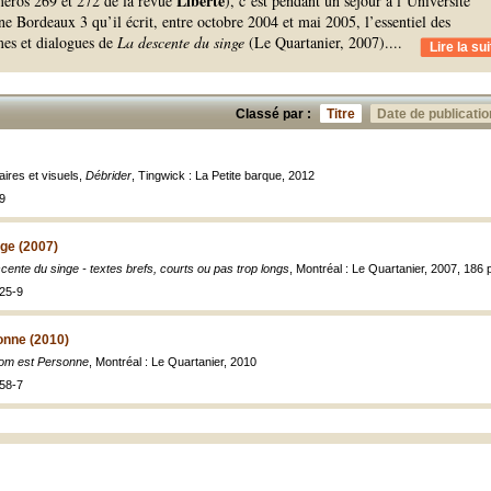
Liberté
uméros 269 et 272 de la revue
), c’est pendant un séjour à l’Université
 Bordeaux 3 qu’il écrit, entre octobre 2004 et mai 2005, l’essentiel des
mes et dialogues de
La descente du singe
(Le Quartanier, 2007).
...
Lire la sui
Classé par :
Titre
Date de publicatio
éraires et visuels,
Débrider
, Tingwick : La Petite barque, 2012
9
ge (2007)
cente du singe - textes brefs, courts ou pas trop longs
, Montréal : Le Quartanier, 2007, 186 p
25-9
onne (2010)
om est Personne
, Montréal : Le Quartanier, 2010
58-7