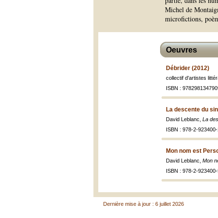
partie, dans les n
Michel de Montaigne
microfictions, poè
Oeuvres
Débrider (2012)
collectif d'artistes litt
ISBN : 978298134790
La descente du sin
David Leblanc,
La des
ISBN : 978-2-923400-
Mon nom est Pers
David Leblanc,
Mon n
ISBN : 978-2-923400-
Dernière mise à jour : 6 juillet 2026