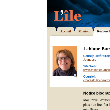
Accueil
Mission
Recherc
Leblanc Bars
Genre(s) littéraire(s
Jeunesse
Site Web :
www.celineleblancb
Courriel :
clbarsalo@videotro
Notice biogra
Mon travail d'ensei
plaisir de lire. Par 
mes élèves.