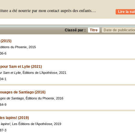
iture a été nourrie par mon contact auprès des enfants.
...
Lire la sui
Classé par :
Titre
Date de publicatio
2 (2015)
Éditions du Phoenix, 2015
36-6
pour Sam et Lylie (2021)
r Sam et Lylie
, Éditions de L’Apothéose, 2021
04-1
touages de Santiago (2016)
ages de Santiago
, Éditions du Phoenix, 2016
64-9
es lapins! (2019)
lapins!
, Les Éditions de l’Apothéose, 2019
87-3