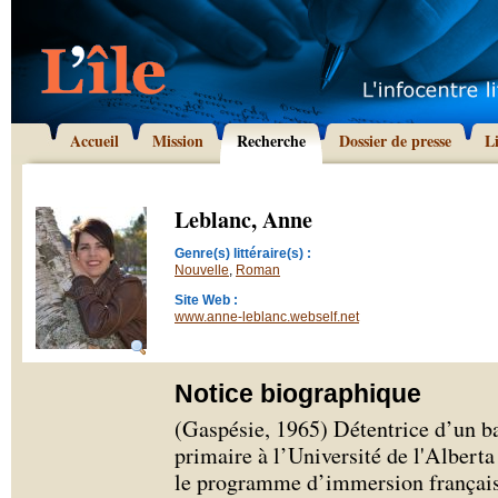
Accueil
Mission
Recherche
Dossier de presse
L
Leblanc, Anne
Genre(s) littéraire(s) :
Nouvelle
,
Roman
Site Web :
www.anne-leblanc.webself.net
Notice biographique
(Gaspésie, 1965) Détentrice d’un b
primaire à l’Université de l'Albert
le programme d’immersion françai