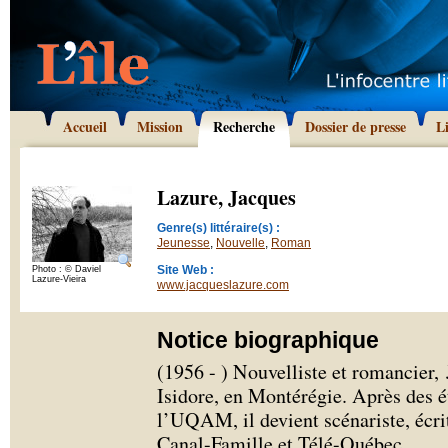
Accueil
Mission
Recherche
Dossier de presse
L
Lazure, Jacques
Genre(s) littéraire(s) :
Jeunesse
,
Nouvelle
,
Roman
Site Web :
Photo : © Daviel
Lazure-Vieira
www.jacqueslazure.com
Notice biographique
(1956 - ) Nouvelliste et romancier, 
Isidore, en Montérégie. Après des
l’UQAM, il devient scénariste, écrit
Canal-Famille et Télé-Québec.