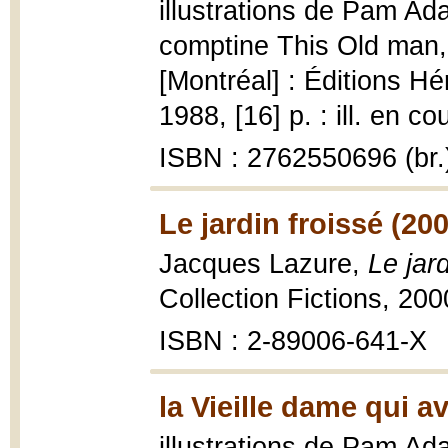
illustrations de Pam Ad
comptine This Old man
[Montréal] : Éditions H
1988, [16] p. : ill. en co
ISBN : 2762550696 (br.
Le jardin froissé (20
Jacques Lazure,
Le jard
Collection Fictions, 200
ISBN : 2-89006-641-X
la Vieille dame qui 
illustrations de Pam Ad