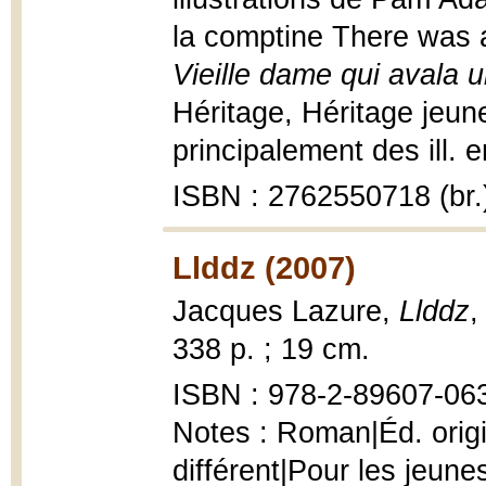
la comptine There was 
Vieille dame qui avala
Héritage, Héritage jeune
principalement des ill. e
ISBN : 2762550718 (br.
Llddz (2007)
Jacques Lazure,
Llddz
,
338 p. ; 19 cm.
ISBN : 978-2-89607-063-
Notes : Roman|Éd. orig
différent|Pour les jeune