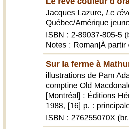
Le rêve couleur d'or
Jacques Lazure,
Le rêv
Québec/Amérique jeunes
ISBN : 2-89037-805-5 (b
Notes : Roman|À partir
Sur la ferme à Mathu
illustrations de Pam Ad
comptine Old Macdonal
[Montréal] : Éditions H
1988, [16] p. : principal
ISBN : 276255070X (br.