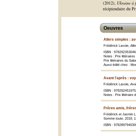
(2012),
Ukraine à 
récipiendaire du Pr
Oeuvres
Allers simples : a
Frédérick Lavoie,
Alle
ISBN : 978292353046
Notes : Prix littérai
Prix littéraires du Sa
Aussi édité chez : Mo
Avant l'après : vo
Frédérick Lavoie,
Ava
ISBN : 978292451975
Notes : Prix littérair
Frères amis, frère
Frédérick et Jasmin L
Somme toute, 2018, 182
ISBN : 978289794030