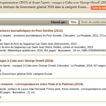
fragmentation
(2015) et
Avant l'après: voyages à Cuba avec George Orwell
(201
ix littéraire du Gouverneur général 2018 dans la catégorie Essais.
...
Lire la sui
Classé par :
Titre
Date de publicatio
ventures journalistiques en Post-Soviétie (2012)
rs simples : aventures journalistiques en Post-Soviétie
, Chicoutimi : La Peuplade, 2012, 371 p
8
res du Salon du livre du Saguenay-Lac-Saint-Jean (Découverte), 2013
lon du livre du Saguenay-Lac-Saint-Jean (Récit, théâtre, contes et nouvelles), 2013
ntréal : Bibliothèque québécoise, 2016, 451 pages : illustrations ; 18 cm, ISBN 978289406384
yages à Cuba avec George Orwell (2018)
nt l'après : voyages à Cuba avec George Orwell
, Chicoutimi : La Peuplade, 2018, 427 pages
2
e du Gouverneur général 2018, catégorie Essais
s ennemis : correspondances entre l'Inde et le Pakistan (2018)
avoie ; préface de Laura-Julie Perreault,
Frères amis, frères ennemis : correspondances entre
 pages : illustrations ; 21 cm.
0