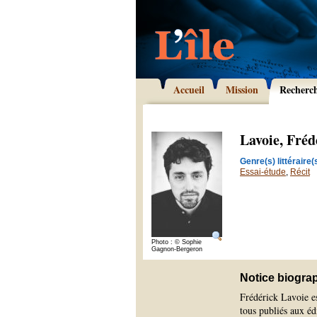
Accueil
Mission
Recherc
Lavoie, Fréd
Genre(s) littéraire(s
Essai-étude
,
Récit
Photo : © Sophie
Gagnon-Bergeron
Notice biogra
Frédérick Lavoie est
tous publiés aux é