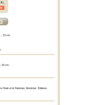
8),
te
n
. ; 23 cm.
2
 ; 20 cm.
 l'Inde et le Pakistan
, Montréal : Éditions