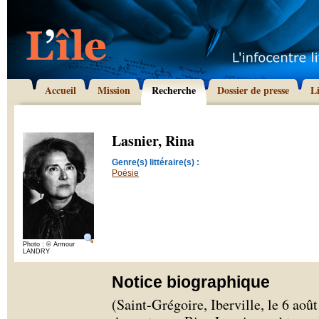
Accueil
Mission
Recherche
Dossier de presse
L
Lasnier, Rina
Genre(s) littéraire(s) :
Poésie
Photo : © Armour
LANDRY
Notice biographique
(Saint-Grégoire, Iberville, le 6 aoû