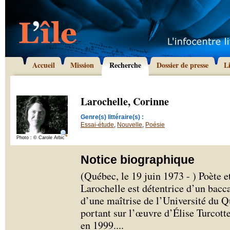
Accueil
Mission
Recherche
Dossier de presse
L
Larochelle, Corinne
Genre(s) littéraire(s) :
Essai-étude
,
Nouvelle
,
Poésie
Photo : © Carole Arbic
Notice biographique
(Québec, le 19 juin 1973 - ) Poète e
Larochelle est détentrice d’un bacca
d’une maîtrise de l’Université du 
portant sur l’œuvre d’Élise Turcot
en 1999.
...