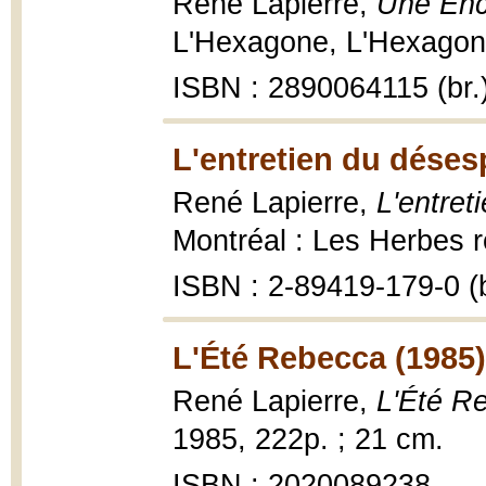
René Lapierre,
Une Enc
L'Hexagone, L'Hexagone
ISBN : 2890064115 (br.
L'entretien du déses
René Lapierre,
L'entret
Montréal : Les Herbes r
ISBN : 2-89419-179-0 (b
L'Été Rebecca (1985)
René Lapierre,
L'Été R
1985, 222p. ; 21 cm.
ISBN : 2020089238