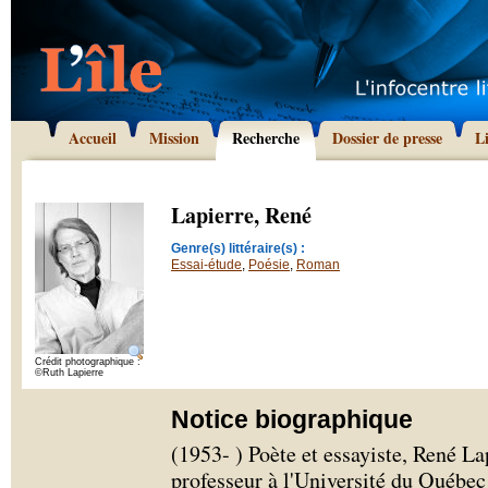
Accueil
Mission
Recherche
Dossier de presse
L
Lapierre, René
Genre(s) littéraire(s) :
Essai-étude
,
Poésie
,
Roman
Crédit photographique :
©Ruth Lapierre
Notice biographique
(1953- ) Poète et essayiste, René La
professeur à l'Université du Québec 