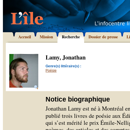
Accueil
Mission
Recherche
Dossier de presse
L
Lamy, Jonathan
Genre(s) littéraire(s) :
Poésie
Notice biographique
Jonathan Lamy est né à Montréal en 1
publié trois livres de poésie aux Éd
qui s’est mérité le prix Émile-Nellig
poèmes, des articles et des comptes