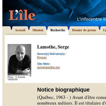
Accueil
Mission
Recherche
Dossier de presse
L
Lamothe, Serge
Genre(s) littéraire(s) :
Roman
Site Web :
sergelamothe.net
Photo : © Antoine
TANGUAY
Notice biographique
(Québec, 1963 - ) Avant d'être rom
nombreux métiers. Il est titulaire d