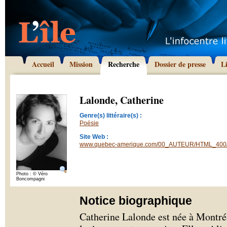
Accueil
Mission
Recherche
Dossier de presse
L
Lalonde, Catherine
Genre(s) littéraire(s) :
Poésie
Site Web :
www.quebec-amerique.com/00_AUTEUR/HTML_400/
Photo : © Véro
Boncompagni
Notice biographique
Catherine Lalonde est née à Montréal