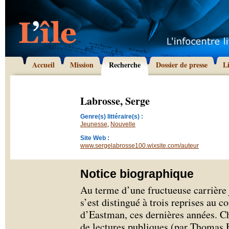
Accueil
Mission
Recherche
Dossier de presse
L
Labrosse, Serge
Genre(s) littéraire(s) :
Jeunesse
,
Nouvelle
Site Web :
www.sergelabrosse100.wixsite.com/auteur
Notice biographique
Au terme d’une fructueuse carrière 
s’est distingué à trois reprises au
d’Eastman, ces dernières années. Ch
de lectures publiques (par Thomas 