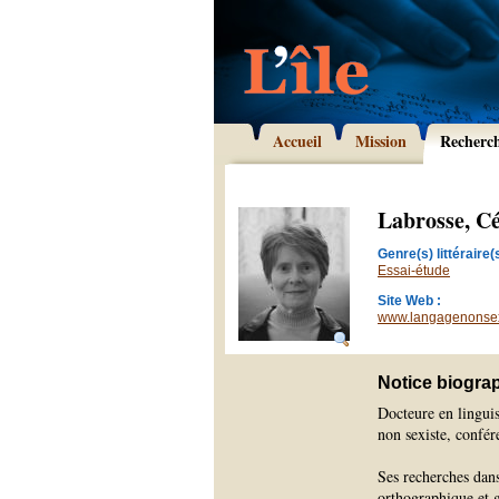
Accueil
Mission
Recherc
Labrosse, Cé
Genre(s) littéraire(s
Essai-étude
Site Web :
www.langagenonsex
Notice biogra
Docteure en linguis
non sexiste, confér
Ses recherches dans
orthographique et g