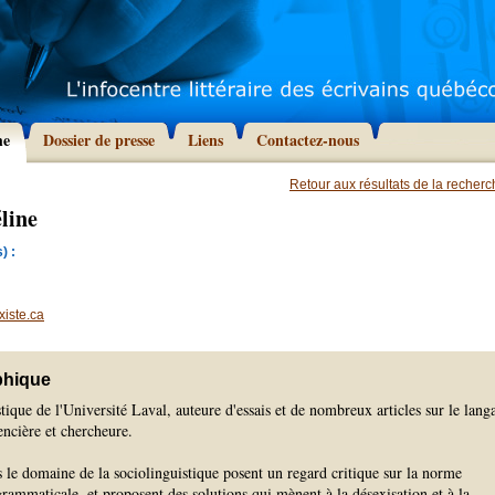
he
Dossier de presse
Liens
Contactez-nous
Retour aux résultats de la recher
line
) :
iste.ca
phique
tique de l'Université Laval, auteure d'essais et de nombreux articles sur le lang
encière et chercheure.
 le domaine de la sociolinguistique posent un regard critique sur la norme
rammaticale, et proposent des solutions qui mènent à la désexisation et à la