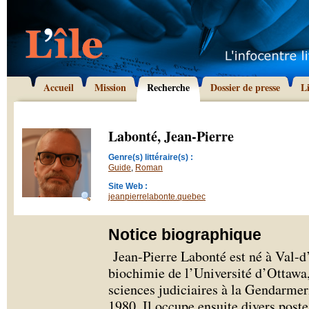
Accueil
Mission
Recherche
Dossier de presse
L
Labonté, Jean-Pierre
Genre(s) littéraire(s) :
Guide
,
Roman
Site Web :
jeanpierrelabonte.quebec
Notice biographique
Jean-Pierre Labonté est né à Val-
biochimie de l’Université d’Ottawa
sciences judiciaires à la Gendarme
1980. Il occupe ensuite divers poste