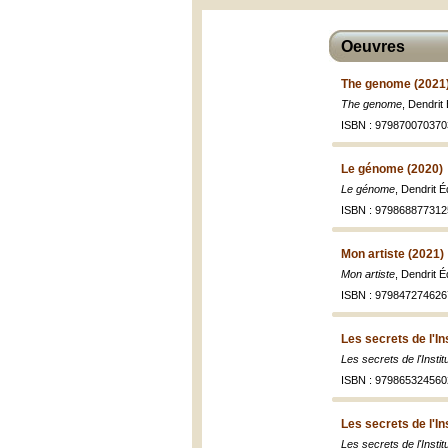
Oeuvres
The genome (2021
The genome
, Dendrit
ISBN : 979870070370
Le génome (2020)
Le génome
, Dendrit É
ISBN : 979868877312
Mon artiste (2021)
Mon artiste
, Dendrit É
ISBN : 979847274626
Les secrets de l'In
Les secrets de l'Instit
ISBN : 979865324560
Les secrets de l'In
Les secrets de l'Instit