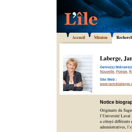
Accueil
Mission
Recherc
Laberge, Ja
Genre(s) littéraire(s
Nouvelle
,
Poésie
,
R
Site Web :
www.janicklaberge.
Notice biogra
Originaire du Sagu
l’Université Laval
a côtoyé différents
administratives, l’e