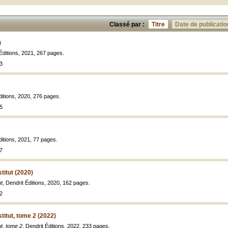
Classé par :
Titre
Date de publicatio
)
 Éditions, 2021, 267 pages.
3
ditions, 2020, 276 pages.
5
ditions, 2021, 77 pages.
7
stitut (2020)
ut
, Dendrit Éditions, 2020, 162 pages.
2
stitut, tome 2 (2022)
ut, tome 2
, Dendrit Éditions, 2022, 233 pages.