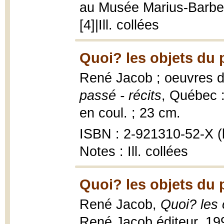
au Musée Marius-Barbea
[4]|Ill. collées
Quoi? les objets du 
René Jacob ; oeuvres 
passé - récits
, Québec :
en coul. ; 23 cm.
ISBN : 2-921310-52-X (b
Notes : Ill. collées
Quoi? les objets du 
René Jacob,
Quoi? les 
René Jacob éditeur, 199