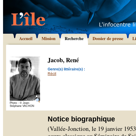
Accueil
Mission
Recherche
Dossier de presse
L
Jacob, René
Genre(s) littéraire(s) :
Récit
Photo : © Jean-
Stéphane VACHON
Notice biographique
(Vallée-Jonction, le 19 janvier 1953
cours classique au Séminaire de Sai