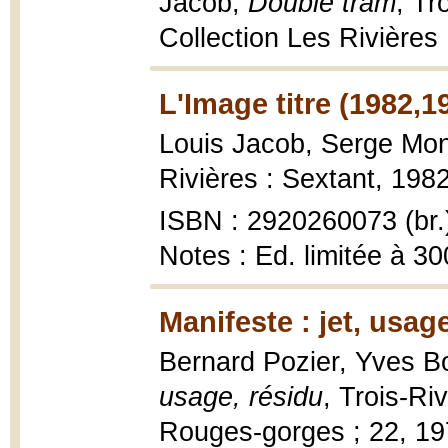
Jacob,
Double tram
, Tr
Collection Les Rivières ;
L'Image titre (1982,1
Louis Jacob, Serge Mon
Rivières : Sextant, 1982,
ISBN : 2920260073 (br.
Notes : Ed. limitée à 3
Manifeste : jet, usag
Bernard Pozier, Yves Bo
usage, résidu
, Trois-Ri
Rouges-gorges ; 22, 1977