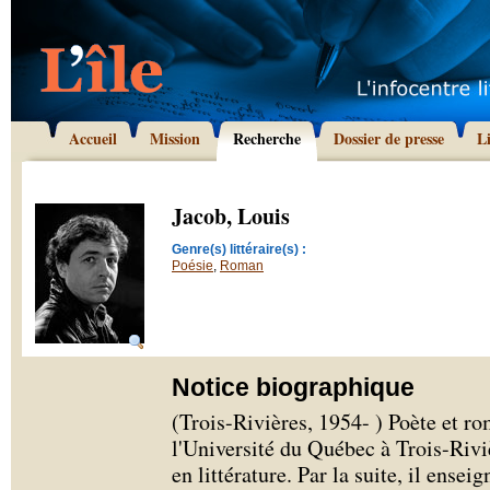
Accueil
Mission
Recherche
Dossier de presse
L
Jacob, Louis
Genre(s) littéraire(s) :
Poésie
,
Roman
Notice biographique
(Trois-Rivières, 1954- ) Poète et ro
l'Université du Québec à Trois-Riviè
en littérature. Par la suite, il ensei