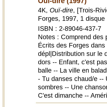
Ouï-dire (1997)
4K,
Ouï-dire
, [Trois-Riv
Forges, 1997, 1 disque 
ISBN : 2-89046-437-7
Notes : Comprend des pi
Écrits des Forges dans l
dépl|Distribution sur le
dors -- Enfant, c'est pa
balle -- La ville en bala
- Tu danses chaud/e --
sombres -- Une chanson 
C'est dimanche -- Amér