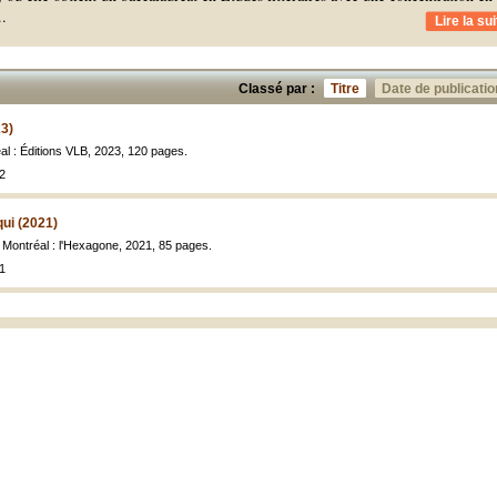
..
Lire la sui
Classé par :
Titre
Date de publicatio
23)
al : Éditions VLB, 2023, 120 pages.
2
qui (2021)
, Montréal : l'Hexagone, 2021, 85 pages.
1