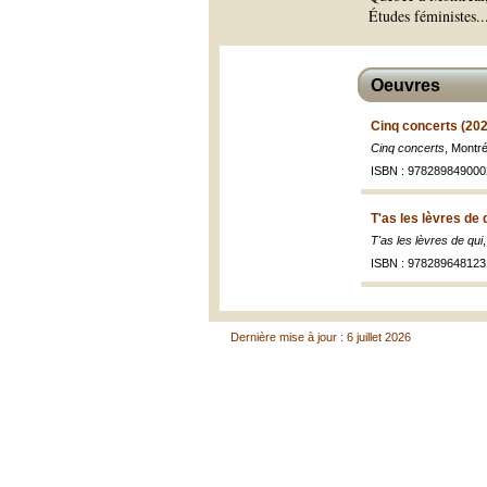
Études féministes.
.
Oeuvres
Cinq concerts (20
Cinq concerts
, Montré
ISBN : 978289849000
T'as les lèvres de 
T'as les lèvres de qui
ISBN : 978289648123
Dernière mise à jour : 6 juillet 2026