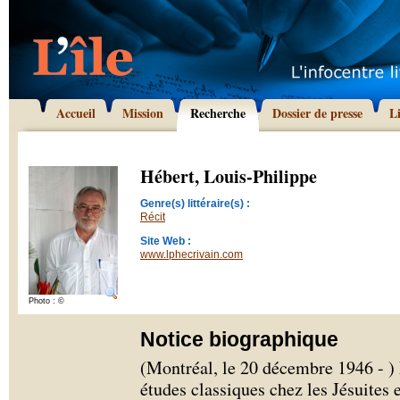
Accueil
Mission
Recherche
Dossier de presse
L
Hébert, Louis-Philippe
Genre(s) littéraire(s) :
Récit
Site Web :
www.lphecrivain.com
Photo : ©
Notice biographique
(Montréal, le 20 décembre 1946 - ) 
études classiques chez les Jésuites 