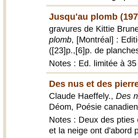
Jusqu'au plomb (197
gravures de Kittie Brun
plomb
, [Montréal] : Ed
([23]p.,[6]p. de planche
Notes : Ed. limitée à 3
Des nus et des pierr
Claude Haeffely.,
Des n
Déom, Poésie canadienne 
Notes : Deux des pties 
et la neige ont d'abord