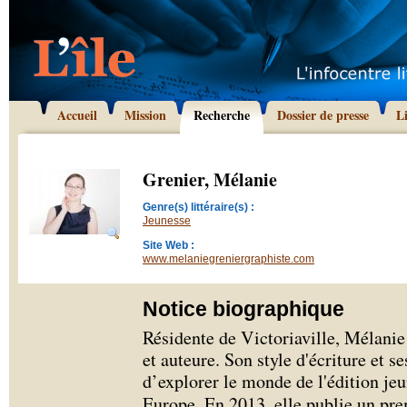
Accueil
Mission
Recherche
Dossier de presse
L
Grenier, Mélanie
Genre(s) littéraire(s) :
Jeunesse
Site Web :
www.melaniegreniergraphiste.com
Notice biographique
Résidente de Victoriaville, Mélanie 
et auteure. Son style d'écriture et se
d’explorer le monde de l'édition je
Europe. En 2013, elle publie un p