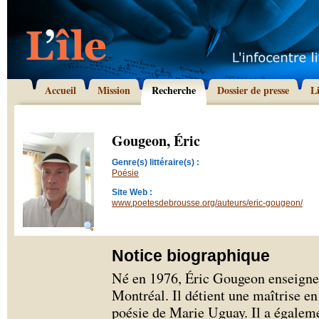
Accueil
Mission
Recherche
Dossier de presse
L
Gougeon, Éric
Genre(s) littéraire(s) :
Poésie
Site Web :
www.poetesdebrousse.org/auteurs/eric-gougeon/
Notice biographique
Né en 1976, Éric Gougeon enseigne le
Montréal. Il détient une maîtrise en 
poésie de Marie Uguay. Il a égalem