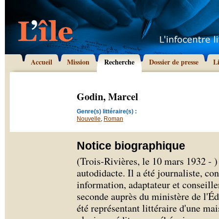
Accueil
Mission
Recherche
Dossier de presse
L
Godin, Marcel
Genre(s) littéraire(s) :
Nouvelle
,
Roman
Notice biographique
(Trois-Rivières, le 10 mars 1932 - 
autodidacte. Il a été journaliste, co
information, adaptateur et conseill
seconde auprès du ministère de l'É
été représentant littéraire d'une mai