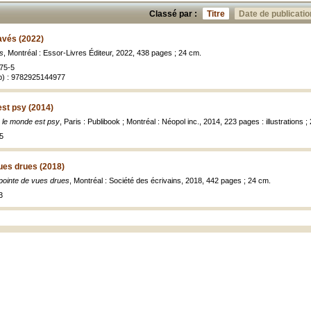
Classé par :
Titre
Date de publicatio
avés (2022)
s
, Montréal : Essor-Livres Éditeur, 2022, 438 pages ; 24 cm.
75-5
b) : 9782925144977
st psy (2014)
le monde est psy
, Paris : Publibook ; Montréal : Néopol inc., 2014, 223 pages : illustrations ;
5
ues drues (2018)
pointe de vues drues
, Montréal : Société des écrivains, 2018, 442 pages ; 24 cm.
3