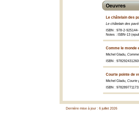
Oeuvres
Le châtelain des p
Le châtelain des pavé
ISBN : 978-2-925144-
Notes : ISBN-13 (epu
Comme le monde e
Michel Gladu,
Comme 
ISBN : 978292431260
Courte pointe de v
Michel Gladu,
Courte 
ISBN : 978289771173
Dernière mise à jour : 6 juillet 2026