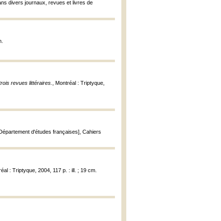
ns divers journaux, revues et livres de
m.
rois revues littéraires.
, Montréal : Triptyque,
 Département d'études françaises], Cahiers
éal : Triptyque, 2004, 117 p. : ill. ; 19 cm.