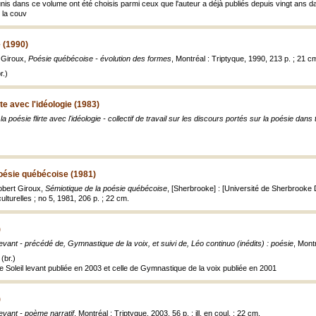
nis dans ce volume ont été choisis parmi ceux que l'auteur a déjà publiés depuis vingt ans da
e la couv
 (1990)
 Giroux,
Poésie québécoise - évolution des formes
, Montréal : Triptyque, 1990, 213 p. ; 21 c
r.)
rte avec l'idéologie (1983)
a poésie flirte avec l'idéologie - collectif de travail sur les discours portés sur la poésie dans t
oésie québécoise (1981)
bert Giroux,
Sémiotique de la poésie québécoise
, [Sherbrooke] : [Université de Sherbrooke
 culturelles ; no 5, 1981, 206 p. ; 22 cm.
)
 levant - précédé de, Gymnastique de la voix, et suivi de, Léo continuo (inédits) : poésie
, Montr
(br.)
de Soleil levant publiée en 2003 et celle de Gymnastique de la voix publiée en 2001
)
levant - poème narratif
, Montréal : Triptyque, 2003, 56 p. : ill. en coul. ; 22 cm.