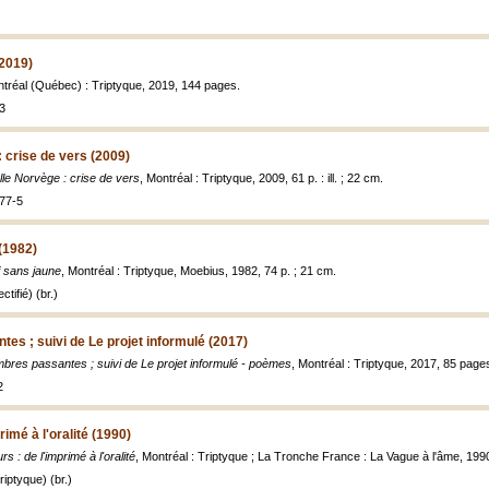
(2019)
ntréal (Québec) : Triptyque, 2019, 144 pages.
3
 crise de vers (2009)
le Norvège : crise de vers
, Montréal : Triptyque, 2009, 61 p. : ill. ; 22 cm.
77-5
(1982)
 sans jaune
, Montréal : Triptyque, Moebius, 1982, 74 p. ; 21 cm.
tifié) (br.)
es ; suivi de Le projet informulé (2017)
bres passantes ; suivi de Le projet informulé - poèmes
, Montréal : Triptyque, 2017, 85 page
2
rimé à l'oralité (1990)
s : de l'imprimé à l'oralité
, Montréal : Triptyque ; La Tronche France : La Vague à l'âme, 1990, 
iptyque) (br.)