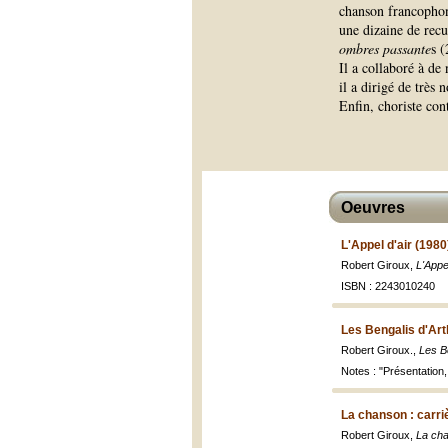
chanson francopho
une dizaine de recue
ombres passante
s 
Il a collaboré à de
il a dirigé de très
Enfin, choriste con
Oeuvres
L'Appel d'air (1980
Robert Giroux,
L'Appel
ISBN : 2243010240
Les Bengalis d'Art
Robert Giroux.,
Les B
Notes : "Présentation,
La chanson : carri
Robert Giroux,
La cha