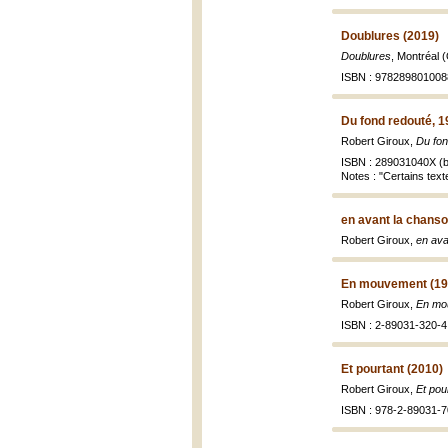
Doublures (2019)
Doublures
, Montréal 
ISBN : 978289801008
Du fond redouté, 1
Robert Giroux,
Du fon
ISBN : 289031040X (b
Notes : "Certains text
en avant la chanso
Robert Giroux,
en ava
En mouvement (19
Robert Giroux,
En mo
ISBN : 2-89031-320-4 
Et pourtant (2010)
Robert Giroux,
Et pou
ISBN : 978-2-89031-7