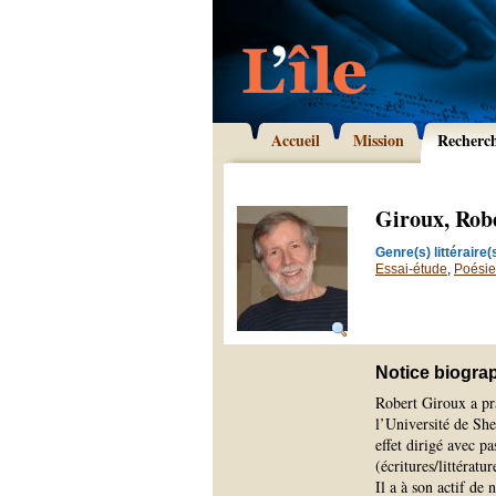
Accueil
Mission
Recherc
Giroux, Rob
Genre(s) littéraire(s
Essai-étude
,
Poésie
Notice biogra
Robert Giroux a pr
l’Université de She
effet dirigé avec pa
(écritures/littératur
Il a à son actif de