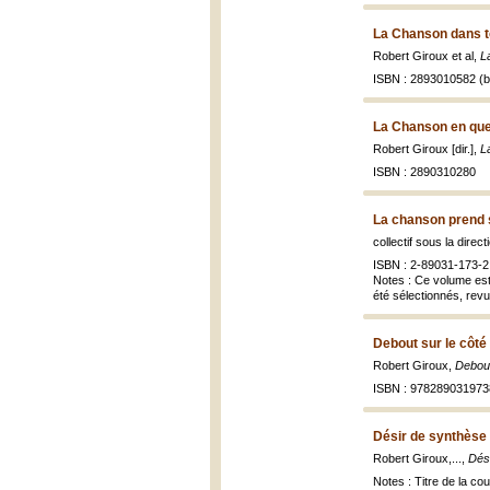
La Chanson dans t
Robert Giroux et al,
L
ISBN : 2893010582 (br
La Chanson en que
Robert Giroux [dir.],
L
ISBN : 2890310280
La chanson prend s
collectif sous la dire
ISBN : 2-89031-173-2 
Notes : Ce volume est
été sélectionnés, revus
Debout sur le côté
Robert Giroux,
Debout
ISBN : 978289031973
Désir de synthèse
Robert Giroux,...,
Dés
Notes : Titre de la c