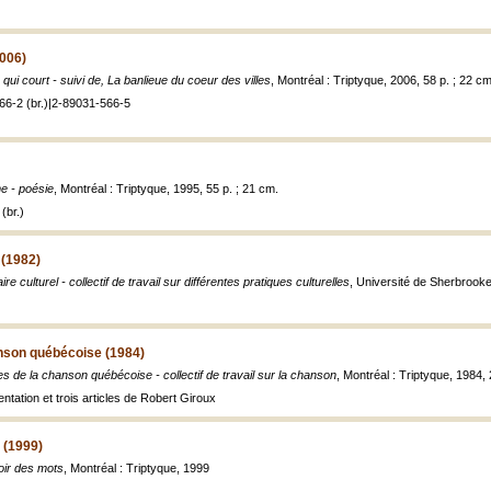
2006)
r qui court - suivi de, La banlieue du coeur des villes
, Montréal : Triptyque, 2006, 58 p. ; 22 cm
66-2 (br.)|2-89031-566-5
me - poésie
, Montréal : Triptyque, 1995, 55 p. ; 21 cm.
(br.)
l (1982)
raire culturel - collectif de travail sur différentes pratiques culturelles
, Université de Sherbrooke
anson québécoise (1984)
res de la chanson québécoise - collectif de travail sur la chanson
, Montréal : Triptyque, 1984, 
ntation et trois articles de Robert Giroux
 (1999)
oir des mots
, Montréal : Triptyque, 1999