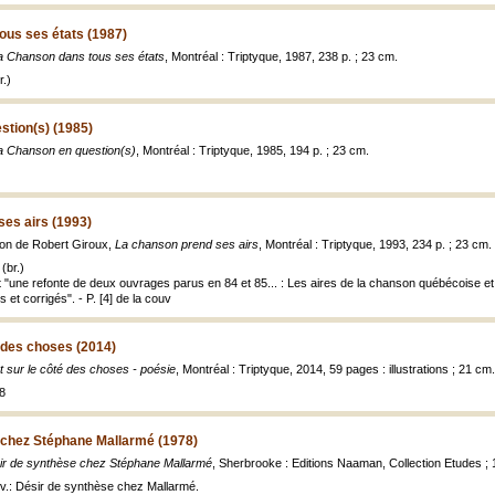
ous ses états (1987)
a Chanson dans tous ses états
, Montréal : Triptyque, 1987, 238 p. ; 23 cm.
.)
stion(s) (1985)
a Chanson en question(s)
, Montréal : Triptyque, 1985, 194 p. ; 23 cm.
es airs (1993)
ction de Robert Giroux,
La chanson prend ses airs
, Montréal : Triptyque, 1993, 234 p. ; 23 cm.
(br.)
 "une refonte de deux ouvrages parus en 84 et 85... : Les aires de la chanson québécoise et
 et corrigés". - P. [4] de la couv
 des choses (2014)
 sur le côté des choses - poésie
, Montréal : Triptyque, 2014, 59 pages : illustrations ; 21 cm.
8
 chez Stéphane Mallarmé (1978)
ir de synthèse chez Stéphane Mallarmé
, Sherbrooke : Editions Naaman, Collection Etudes ; 
ouv.: Désir de synthèse chez Mallarmé.