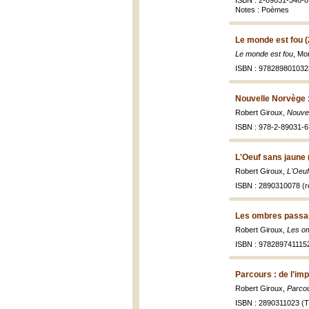
ISBN : 2-89031-346-8
Notes : Poèmes
Le monde est fou 
Le monde est fou
, Mo
ISBN : 978289801032
Nouvelle Norvège :
Robert Giroux,
Nouvel
ISBN : 978-2-89031-6
L'Oeuf sans jaune 
Robert Giroux,
L'Oeuf
ISBN : 2890310078 (rec
Les ombres passant
Robert Giroux,
Les om
ISBN : 978289741115
Parcours : de l'imp
Robert Giroux,
Parcour
ISBN : 2890311023 (Tr