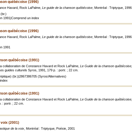
anson québécoise (1996)
tance Havard, Rock LaPalme,
Le guide de la chanson québécoise
, Montréal : Triptyque, 1996,
(br.)
 en 1991|Comprend un index
anson québécoise (1996)
tance Havard, Rock LaPalme,
Le guide de la chanson québécoise
, Montréal : Triptyque, 1996,
en 1991
anson québécoise (1991)
 la collaboration de Constance Havard et Rock LaPalme,
Le Guide de la chanson québécoise
Les guides culturels Syros, 1991, 179 p. : portr. ; 22 cm.
iptique) (br.)|2867386705 (Syros/Alternatives)
index
anson québécoise (1991)
 la collaboration de Constance Havard et Rock LaPalme,
Le Guide de la chanson québécoise
 : portr. ; 22 cm.
voix (2001)
tique de la voix
, Montréal : Triptyque, Poésie, 2001