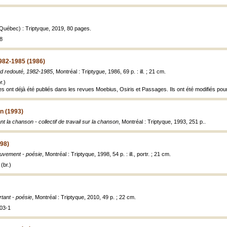
(Québec) : Triptyque, 2019, 80 pages.
8
982-1985 (1986)
d redouté, 1982-1985
, Montréal : Triptygue, 1986, 69 p. : ill. ; 21 cm.
r.)
es ont déjà été publiés dans les revues Moebius, Osiris et Passages. Ils ont été modifiés pour l
n (1993)
nt la chanson - collectif de travail sur la chanson
, Montréal : Triptyque, 1993, 251 p..
98)
uvement - poésie
, Montréal : Triptyque, 1998, 54 p. : ill., portr. ; 21 cm.
(br.)
rtant - poésie
, Montréal : Triptyque, 2010, 49 p. ; 22 cm.
03-1