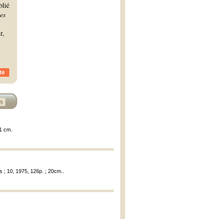
blié
es
r,
te
n
21 cm.
s ; 10, 1975, 126p. ; 20cm..