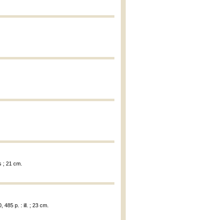
s ; 21 cm.
485 p. : ill. ; 23 cm.