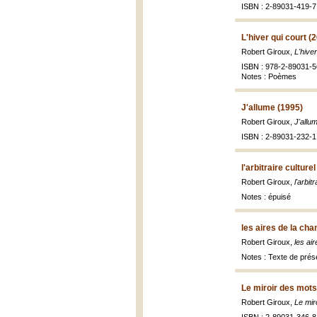
ISBN : 2-89031-419-7
L'hiver qui court (
Robert Giroux,
L'hive
ISBN : 978-2-89031-5
Notes : Poèmes
J'allume (1995)
Robert Giroux,
J'allu
ISBN : 2-89031-232-1 
l'arbitraire culture
Robert Giroux,
l'arbit
Notes : épuisé
les aires de la ch
Robert Giroux,
les ai
Notes : Texte de prése
Le miroir des mots
Robert Giroux,
Le mir