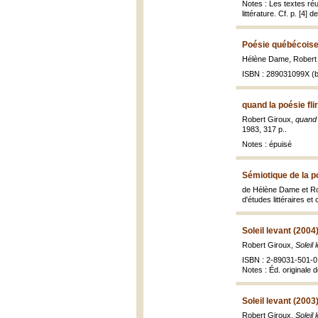
Notes : Les textes réu
littérature. Cf. p. [4] d
Poésie québécoise
Hélène Dame, Robert
ISBN : 289031099X (b
quand la poésie fli
Robert Giroux,
quand l
1983, 317 p..
Notes : épuisé
Sémiotique de la p
de Hélène Dame et Ro
d'études littéraires et
Soleil levant (2004
Robert Giroux,
Soleil
ISBN : 2-89031-501-0 
Notes : Éd. originale 
Soleil levant (2003
Robert Giroux,
Soleil 