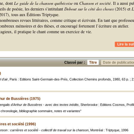
ne, dont
Le guide de la chanson québécoise
ou
Chanson et société
. Il a aussi pu
ils de poésie, les derniers s’intitulant
Debout sur le côté des choses
(2015) et
L
(2017), tous aux Éditions Triptyque.
 nombreuses revues littéraires, comme critique et écrivain. En tant que professeu
 nombreux mémoires et des thèses, et encouragé fortement l’écriture en atelier.
tagieux, il pratique le chant comme un exercice de vie.
Lire la sui
Classé par :
Titre
Date de publicatio
)
 d'air
, Paris : Editions Saint-Germain-des-Prés, Collection Chemins profonds, 1980, 63 p. ; 
hur de Bussières (1975)
engalis d'Arthur de Bussières - avec des textes inédits
, Sherbrooke : Editions Cosmos, Profil
 chronologie, bibliographie sommaire, notes et variantes"
ères et société (1996)
nson : carrières et société - collectif de travail sur la chanson
, Montréal : Triptyque, 1996