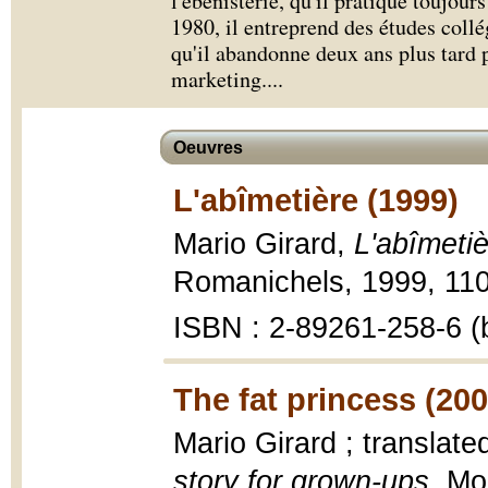
l'ébénisterie, qu'il pratique toujou
1980, il entreprend des études collé
qu'il abandonne deux ans plus tard 
marketing.
...
Oeuvres
L'abîmetière (1999)
Mario Girard,
L'abîmeti
Romanichels, 1999, 110
ISBN : 2-89261-258-6 (b
The fat princess (200
Mario Girard ; translat
story for grown-ups
, Mo