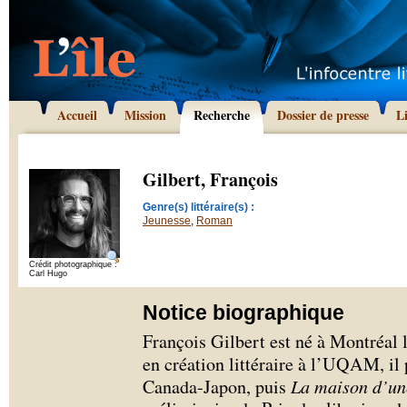
Accueil
Mission
Recherche
Dossier de presse
L
Gilbert, François
Genre(s) littéraire(s) :
Jeunesse
,
Roman
Crédit photographique :
Carl Hugo
Notice biographique
François Gilbert est né à Montréal 
en création littéraire à l’UQAM, il
Canada-Japon, puis
La maison d’un