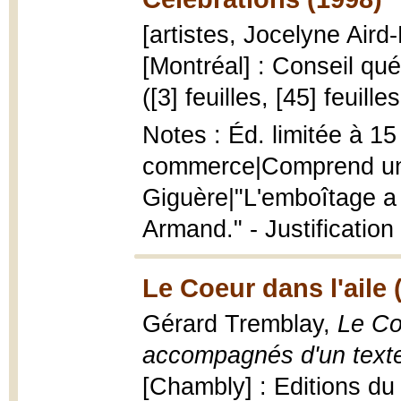
[artistes, Jocelyne Aird-
[Montréal] : Conseil qué
([3] feuilles, [45] feuill
Notes : Éd. limitée à 15
commerce|Comprend un
Giguère|"L'emboîtage a 
Armand." - Justification
Le Coeur dans l'aile 
Gérard Tremblay,
Le Coe
accompagnés d'un text
[Chambly] : Editions du 