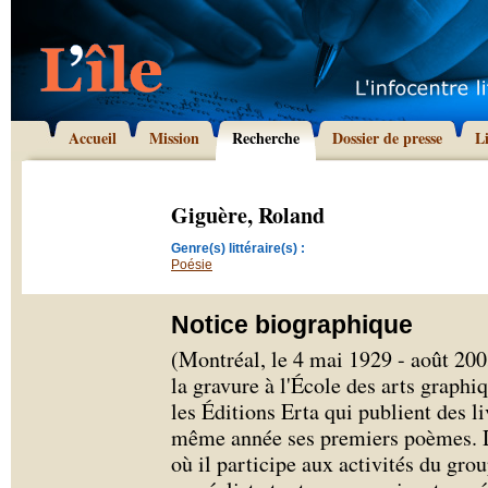
Accueil
Mission
Recherche
Dossier de presse
L
Giguère, Roland
Genre(s) littéraire(s) :
Poésie
Notice biographique
(Montréal, le 4 mai 1929 - août 200
la gravure à l'École des arts graphi
les Éditions Erta qui publient des liv
même année ses premiers poèmes. De
où il participe aux activités du gr