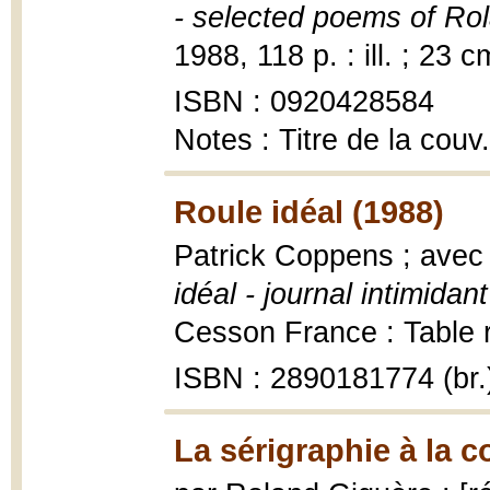
- selected poems of Ro
1988, 118 p. : ill. ; 23 c
ISBN : 0920428584
Notes : Titre de la couv
Roule idéal (1988)
Patrick Coppens ; avec
idéal - journal intimidant
Cesson France : Table ra
ISBN : 2890181774 (br.
La sérigraphie à la c