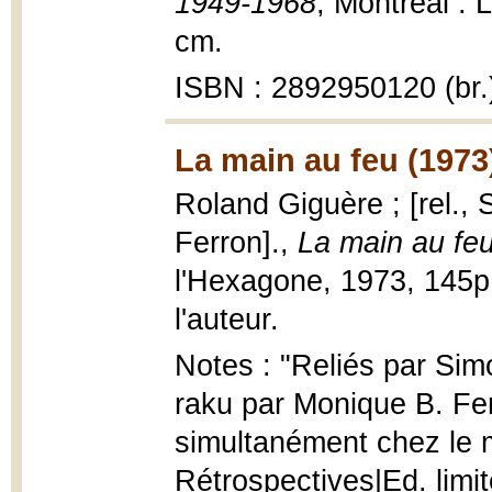
1949-1968
, Montréal : 
cm.
ISBN : 2892950120 (br.
La main au feu (1973
Roland Giguère ; [rel.,
Ferron].,
La main au fe
l'Hexagone, 1973, 145p.
l'auteur.
Notes : "Reliés par Sim
raku par Monique B. Fer
simultanément chez le m
Rétrospectives|Ed. limi