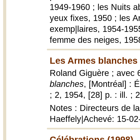
1949-1960 ; les Nuits a
yeux fixes, 1950 ; les 
exemp|laires, 1954-195
femme des neiges, 1958.
Les Armes blanches 
Roland Giguère ; avec 6
blanches
, [Montréal] : 
; 2, 1954, [28] p. : ill. ;
Notes : Directeurs de l
Haeffely|Achevé: 15-02
Célébrations (1998)