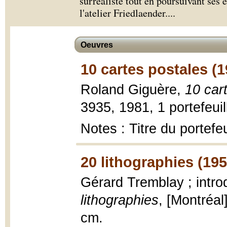
surréaliste tout en poursuivant ses é
l'atelier Friedlaender.
...
Oeuvres
10 cartes postales (1
Roland Giguère,
10 car
3935, 1981, 1 portefeuil
Notes : Titre du portefe
20 lithographies (195
Gérard Tremblay ; intr
lithographies
, [Montréal]
cm.