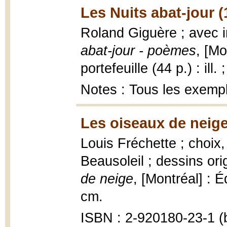
Les Nuits abat-jour 
Roland Giguère ; avec
abat-jour - poèmes
, [Mo
portefeuille (44 p.) : ill.
Notes : Tous les exemp
Les oiseaux de neige
Louis Fréchette ; choix,
Beausoleil ; dessins or
de neige
, [Montréal] : É
cm.
ISBN : 2-920180-23-1 (b