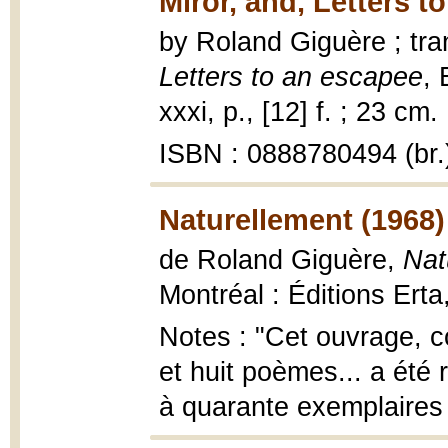
Miror, and, Letters t
by Roland Giguère ; tr
Letters to an escapee
, 
xxxi, p., [12] f. ; 23 cm.
ISBN : 0888780494 (br.
Naturellement (1968)
de Roland Giguère,
Nat
Montréal : Éditions Erta,
Notes : "Cet ouvrage, c
et huit poèmes... a été r
à quarante exemplaires