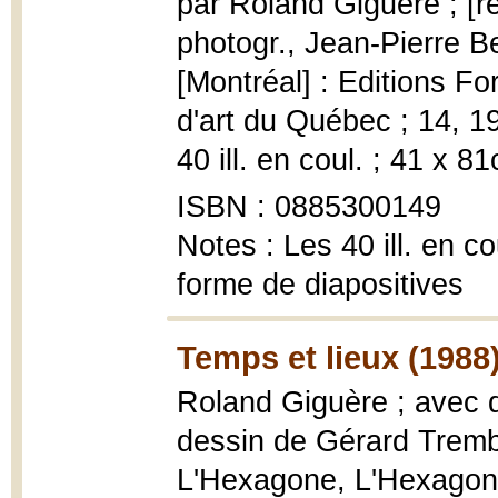
par Roland Giguère ; [r
photogr., Jean-Pierre B
[Montréal] : Editions Fo
d'art du Québec ; 14, 197
40 ill. en coul. ; 41 x 8
ISBN : 0885300149
Notes : Les 40 ill. en c
forme de diapositives
Temps et lieux (1988
Roland Giguère ; avec d
dessin de Gérard Trem
L'Hexagone, L'Hexagone/