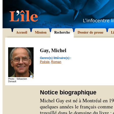
Accueil
Mission
Recherche
Dossier de presse
L
Gay, Michel
Genre(s) littéraire(s) :
Poésie
,
Roman
Photo : Sébastien
Denault
Notice biographique
Michel Gay est né à Montréal en 19
quelques années le français comme l
travaillé dans le domaine du livre :