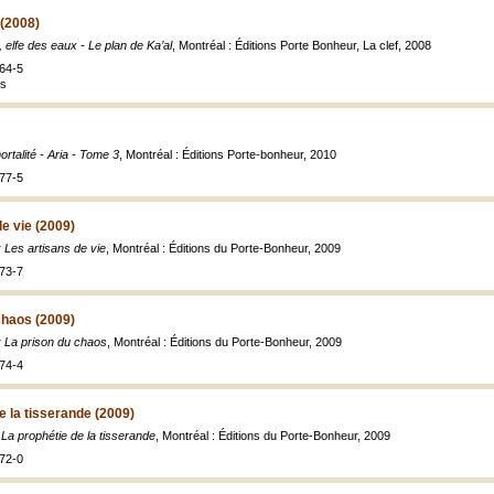
 (2008)
 elfe des eaux - Le plan de Ka’al
, Montréal : Éditions Porte Bonheur, La clef, 2008
64-5
es
rtalité - Aria - Tome 3
, Montréal : Éditions Porte-bonheur, 2010
77-5
de vie (2009)
 : Les artisans de vie
, Montréal : Éditions du Porte-Bonheur, 2009
73-7
 chaos (2009)
 : La prison du chaos
, Montréal : Éditions du Porte-Bonheur, 2009
74-4
de la tisserande (2009)
: La prophétie de la tisserande
, Montréal : Éditions du Porte-Bonheur, 2009
72-0