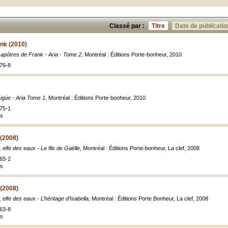
Classé par :
Titre
Date de publicatio
nk (2010)
apôtres de Frank - Aria - Tome 2
, Montréal : Éditions Porte-bonheur, 2010
76-8
igüe - Aria Tome 1
, Montréal : Éditions Porte-bonheur, 2010
75-1
es
 (2008)
 elfe des eaux - Le fils de Gaëlle
, Montréal : Éditions Porte-bonheur, La clef, 2008
65-2
es
 (2008)
 elfe des eaux - L’héritage d’Isabella
, Montréal : Éditions Porte Bonheur, La clef, 2008
63-8
es