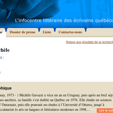
he
Dossier de presse
Liens
Contactez-nous
Retour aux résultats de la recher
chèle
) :
a
phique
ay, 1973 - ) Michèle Gavazzi a vécu un an en Uruguay, puis après un bref séj
 ses ancêtres, sa famille s’est établie au Québec en 1976. Elle étudie en sciences
’Outaouais, puis elle poursuit ses études à l’Université d’Ottawa, jusqu’à
ccalauréat ès arts en langues et littératures modernes en 1998.
...
Lire la sui