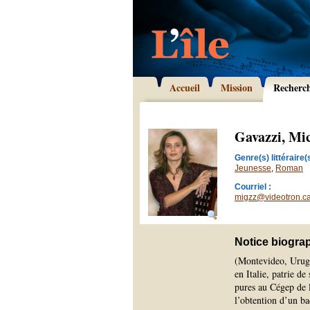
Accueil
Mission
Recherc
Gavazzi, Mi
Genre(s) littéraire(s
Jeunesse
,
Roman
Courriel :
migzz@videotron.c
Notice biogra
(Montevideo, Urugu
en Italie, patrie de
pures au Cégep de l
l’obtention d’un ba