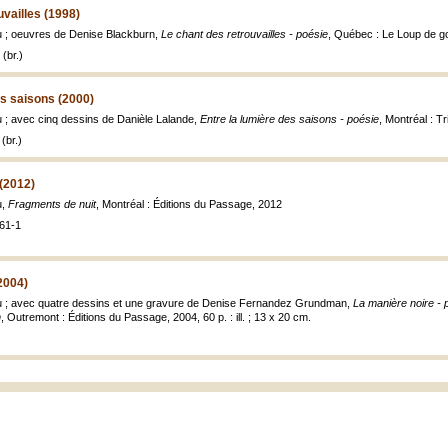
uvailles (1998)
 ; oeuvres de Denise Blackburn,
Le chant des retrouvailles - poésie
, Québec : Le Loup de gout
(br.)
es saisons (2000)
 ; avec cinq dessins de Danièle Lalande,
Entre la lumière des saisons - poésie
, Montréal : Tr
(br.)
(2012)
u,
Fragments de nuit
, Montréal : Éditions du Passage, 2012
61-1
2004)
 ; avec quatre dessins et une gravure de Denise Fernandez Grundman,
La manière noire -
n
, Outremont : Éditions du Passage, 2004, 60 p. : ill. ; 13 x 20 cm.