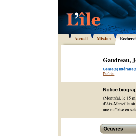
Accueil
Mission
Recherc
Gaudreau, J
Genre(s) littéraire(s
Poésie
Notice biogra
(Montréal, le 15 ma
d’Aix-Marseille où 
une maîtrise en sci
Oeuvres