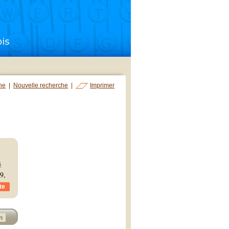
che
|
Nouvelle recherche
|
Imprimer
é
9,
te
n