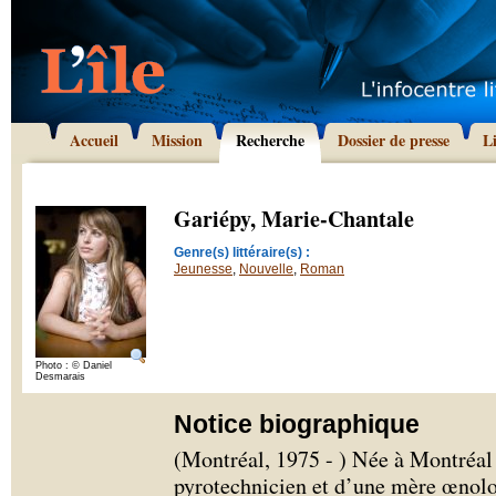
Accueil
Mission
Recherche
Dossier de presse
L
Gariépy, Marie-Chantale
Genre(s) littéraire(s) :
Jeunesse
,
Nouvelle
,
Roman
Photo : © Daniel
Desmarais
Notice biographique
(Montréal, 1975 - ) Née à Montréal 
pyrotechnicien et d’une mère œnolo