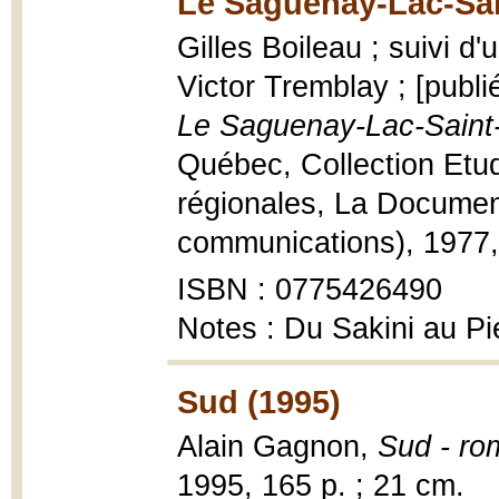
Le Saguenay-Lac-Sai
Gilles Boileau ; suivi d'
Victor Tremblay ; [publi
Le Saguenay-Lac-Saint
Québec, Collection Etud
régionales, La Documen
communications), 1977, 17
ISBN : 0775426490
Notes : Du Sakini au P
Sud (1995)
Alain Gagnon,
Sud - ro
1995, 165 p. ; 21 cm.