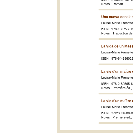
Notes : Roman
Una nueva concien
Louise-Marie Frenett
ISBN : 978-15075681
Notes : Traduction d
La vida de un Maes
Louise-Marie Frenett
ISBN : 978-84-936029
La vie d'un maître
Louise-Marie Frenett
ISBN : 978-2-89565-6
Notes : Première éd., 
La vie d'un maître
Louise-Marie Frenett
ISBN : 2-923036-00-X 
Notes : Première éd.,