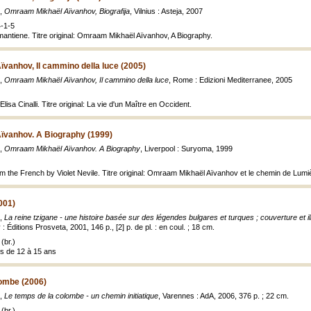
e,
Omraam Mikhaël Aïvanhov, Biografija
, Vilnius : Asteja, 2007
-1-5
almantiene. Titre original: Omraam Mikhaël Aïvanhov, A Biography.
vanhov, Il cammino della luce (2005)
e,
Omraam Mikhaël Aïvanhov, Il cammino della luce
, Rome : Edizioni Mediterranee, 2005
lisa Cinalli. Titre original: La vie d'un Maître en Occident.
vanhov. A Biography (1999)
e,
Omraam Mikhaël Aïvanhov. A Biography
, Liverpool : Suryoma, 1999
om the French by Violet Nevile. Titre original: Omraam Mikhaël Aïvanhov et le chemin de Lumi
001)
e,
La reine tzigane - une histoire basée sur des légendes bulgares et turques ; couverture et il
 : Éditions Prosveta, 2001, 146 p., [2] p. de pl. : en coul. ; 18 cm.
(br.)
es de 12 à 15 ans
lombe (2006)
e,
Le temps de la colombe - un chemin initiatique
, Varennes : AdA, 2006, 376 p. ; 22 cm.
(br.)