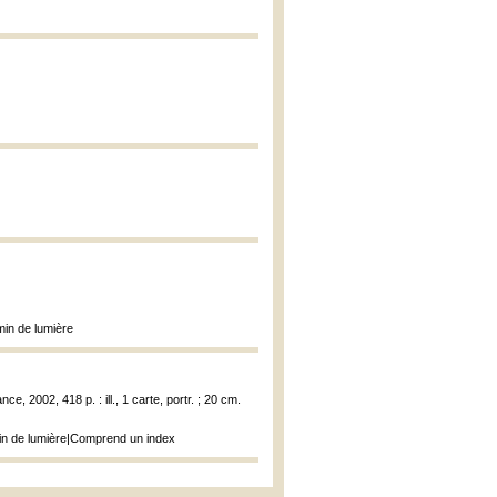
min de lumière
ce, 2002, 418 p. : ill., 1 carte, portr. ; 20 cm.
emin de lumière|Comprend un index