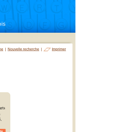
che
|
Nouvelle recherche
|
Imprimer
rts
à
8,
te