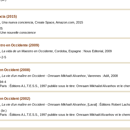
cia (2015)
e,
Una nueva conciencia
, Create Space, Amazon.com, 2015
25
e
Une nouvelle conscience
tro en Occidente (2009)
e,
La vida de un Maestro en Occidente
, Cordoba, Espagne : Nous Editorial, 2009
-2-5
 en Occident (2008)
e,
La vie d'un maître en Occident - Omraam Mikhaël Aïvanhov
, Varennes : AdA, 2008
94-4
Paris : Éditions A.L.T.E.S.S., 1997 publiée sous le titre: Omraam Mikhaèel Aïvanhov et le che
 en Occident (2002)
e,
La vie d'un maître en Occident - Omraam Mikhaël Aïvanhov
, [Laval] : Éditions Robert Lachan
(br.)
 Paris : Éditions A.L.T.E.S.S., 1997 publiée sous le titre: Omraam Mikhaël Aïvanhov et le ch