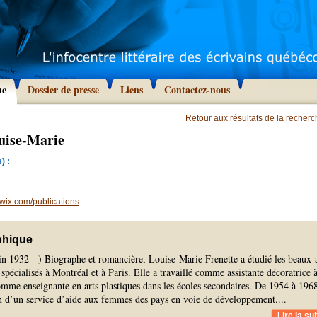
he
Dossier de presse
Liens
Contactez-nous
Retour aux résultats de la recher
ouise-Marie
) :
.wix.com/publications
phique
in 1932 - ) Biographe et romancière, Louise-Marie Frenette a étudié les beaux-a
 spécialisés à Montréal et à Paris. Elle a travaillé comme assistante décoratrice 
mme enseignante en arts plastiques dans les écoles secondaires. De 1954 à 196
in d’un service d’aide aux femmes des pays en voie de développement.
...
Lire la sui