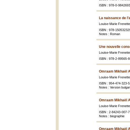
ISBN : 978-0-9842693
La naissance de l’
Louise-Marie Frenett
ISBN : 978-15053232
Notes : Roman
Une nouvelle cons
Louise-Marie Frenett
ISBN : 978-2-89565-8
Omraam Mikhaël Aï
Louise-Marie Frenett
ISBN : 954-474-323-5
Notes : Version bulgar
Omraam Mikhaël Aï
Louise-Marie Frenett
ISBN : 2-84243-007-7
Notes : biographie
Omraam Mikhaël Aï