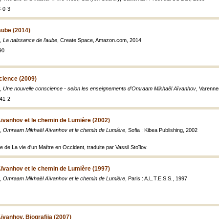
-0-3
aube (2014)
e,
La naissance de l’aube
, Create Space, Amazon.com, 2014
90
cience (2009)
e,
Une nouvelle conscience - selon les enseignements d'Omraam Mikhaël Aïvanhov
, Varenne
41-2
vanhov et le chemin de Lumière (2002)
e,
Omraam Mikhaël Aïvanhov et le chemin de Lumière
, Sofia : Kibea Publishing, 2002
e de La vie d'un Maître en Occident, traduite par Vassil Stoïlov.
vanhov et le chemin de Lumière (1997)
e,
Omraam Mikhaël Aïvanhov et le chemin de Lumière
, Paris : A.L.T.E.S.S., 1997
vanhov, Biografija (2007)