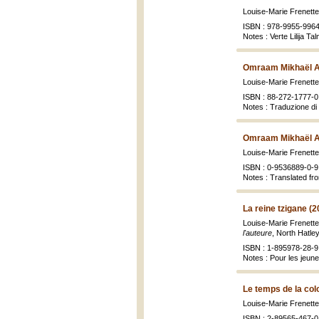
Louise-Marie Frenett
ISBN : 978-9955-9964
Notes : Verte Lilija T
Omraam Mikhaël Aï
Louise-Marie Frenett
ISBN : 88-272-1777-0
Notes : Traduzione di E
Omraam Mikhaël Aï
Louise-Marie Frenett
ISBN : 0-9536889-0-9
Notes : Translated fr
La reine tzigane (2
Louise-Marie Frenett
l'auteure
, North Hatley
ISBN : 1-895978-28-9 
Notes : Pour les jeun
Le temps de la co
Louise-Marie Frenett
ISBN : 2-89565-467-0 