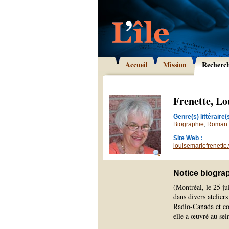
Accueil
Mission
Recherc
Frenette, L
Genre(s) littéraire(s
Biographie
,
Roman
Site Web :
louisemariefrenette
Notice biogra
(Montréal, le 25 ju
dans divers ateliers
Radio-Canada et co
elle a œuvré au se