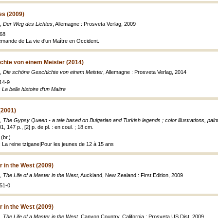
es (2009)
e,
Der Weg des Lichtes
, Allemagne : Prosveta Verlag, 2009
968
lemande de La vie d'un Maître en Occident.
chte von einem Meister (2014)
e,
Die schöne Geschichte von einem Meister
, Allemagne : Prosveta Verlag, 2014
14-9
:
La belle histoire d’un Maitre
(2001)
e,
The Gypsy Queen - a tale based on Bulgarian and Turkish legends ; color illustrations, paint
, 147 p., [2] p. de pl. : en coul. ; 18 cm.
(br.)
: La reine tzigane|Pour les jeunes de 12 à 15 ans
r in the West (2009)
e,
The Life of a Master in the West
, Auckland, New Zealand : First Edition, 2009
51-0
r in the West (2009)
e,
The Life of a Master in the West
, Canyon Country, California : Prosveta US Dist, 2009