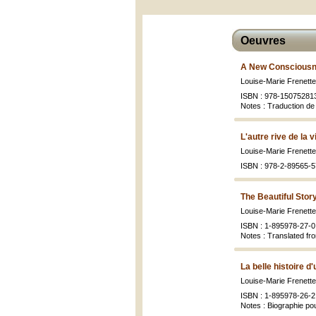
Oeuvres
A New Consciousn
Louise-Marie Frenett
ISBN : 978-15075281
Notes : Traduction d
L'autre rive de la v
Louise-Marie Frenett
ISBN : 978-2-89565-57
The Beautiful Stor
Louise-Marie Frenett
ISBN : 1-895978-27-0
Notes : Translated fro
La belle histoire d
Louise-Marie Frenett
ISBN : 1-895978-26-2
Notes : Biographie pou