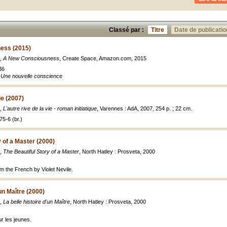
Classé par :
Titre
Date de publicatio
ess (2015)
e,
A New Consciousness
, Create Space, Amazon.com, 2015
36
e
Une nouvelle conscience
ie (2007)
e,
L'autre rive de la vie - roman initiatique
, Varennes : AdA, 2007, 254 p. ; 22 cm.
5-6 (br.)
y of a Master (2000)
e,
The Beautiful Story of a Master
, North Hatley : Prosveta, 2000
m the French by Violet Nevile.
'un Maître (2000)
e,
La belle histoire d'un Maître
, North Hatley : Prosveta, 2000
r les jeunes.