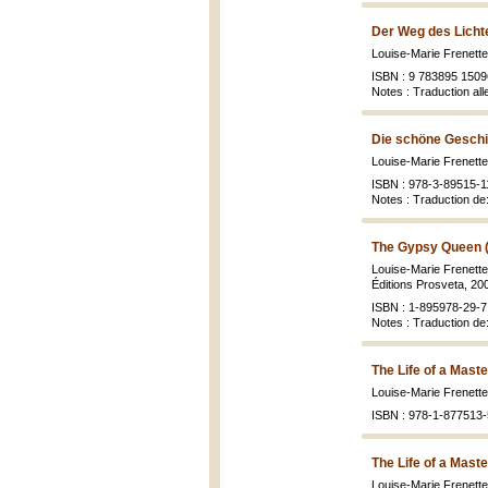
Der Weg des Licht
Louise-Marie Frenett
ISBN : 9 783895 150
Notes : Traduction al
Die schöne Geschi
Louise-Marie Frenett
ISBN : 978-3-89515-1
Notes : Traduction de
The Gypsy Queen 
Louise-Marie Frenett
Éditions Prosveta, 2001
ISBN : 1-895978-29-7 
Notes : Traduction de
The Life of a Maste
Louise-Marie Frenett
ISBN : 978-1-877513-
The Life of a Maste
Louise-Marie Frenett