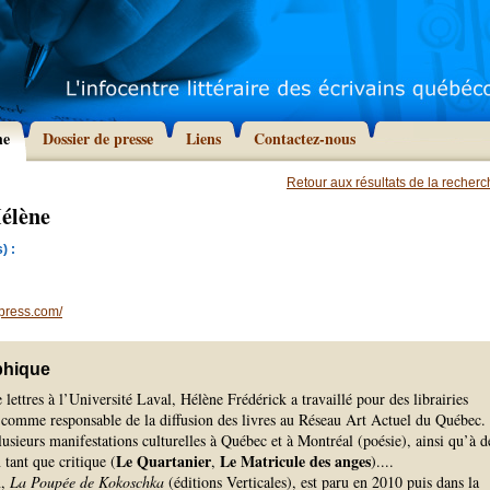
he
Dossier de presse
Liens
Contactez-nous
Retour aux résultats de la recher
Hélène
) :
press.com/
phique
 lettres à l’Université Laval, Hélène Frédérick a travaillé pour des librairies
 comme responsable de la diffusion des livres au Réseau Art Actuel du Québec.
plusieurs manifestations culturelles à Québec et à Montréal (poésie), ainsi qu’à d
Le Quartanier
Le Matricule des anges
n tant que critique (
,
).
...
n,
La Poupée de Kokoschka
(éditions Verticales), est paru en 2010 puis dans la