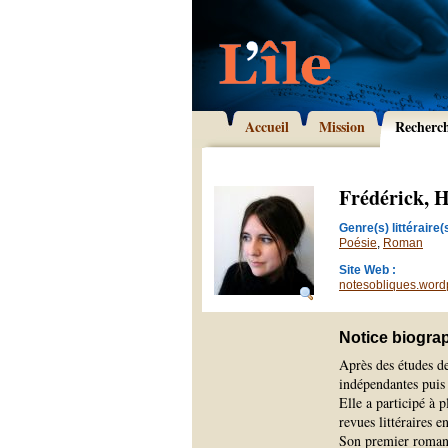
Accueil
Mission
Recherc
Frédérick, 
Genre(s) littéraire(s
Poésie
,
Roman
Site Web :
notesobliques.word
Notice biogra
Après des études de
indépendantes puis
Elle a participé à 
revues littéraires e
Son premier roma