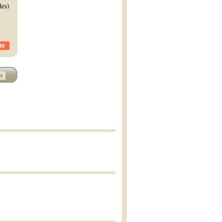
les)
te
n