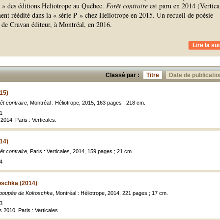
P » des éditions Heliotrope au Québec.
Forêt contraire
est paru en 2014 (Vertica
ent réédité dans la « série P » chez Heliotrope en 2015. Un recueil de poésie
e de Cravan éditeur, à Montréal, en 2016.
Lire la sui
Classé par :
Titre
Date de publicatio
015)
êt contraire
, Montréal : Héliotrope, 2015, 163 pages ; 218 cm.
1
 2014, Paris : Verticales.
014)
êt contraire
, Paris : Verticales, 2014, 159 pages ; 21 cm.
4
oschka (2014)
poupée de Kokoschka
, Montréal : Héliotrope, 2014, 221 pages ; 17 cm.
3
s 2010, Paris : Verticales