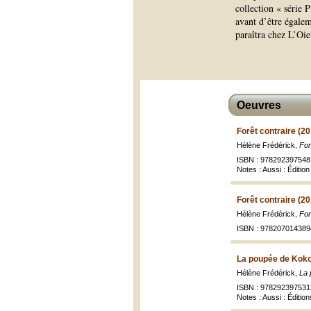
collection « série 
avant d’être égalem
paraîtra chez L’Oi
Oeuvres
Forêt contraire (2
Hélène Frédérick,
For
ISBN : 978292397548
Notes : Aussi : Édition
Forêt contraire (2
Hélène Frédérick,
For
ISBN : 978207014389
La poupée de Kok
Hélène Frédérick,
La 
ISBN : 978292397531
Notes : Aussi : Édition