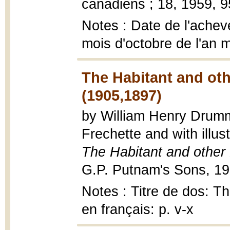
canadiens ; 18, 1959, 95
Notes : Date de l'achevé
mois d'octobre de l'an m
The Habitant and ot
(1905,1897)
by William Henry Drummo
Frechette and with illu
The Habitant and othe
G.P. Putnam's Sons, 1905
Notes : Titre de dos: T
en français: p. v-x