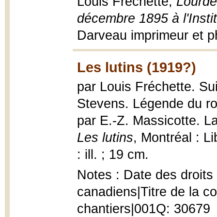
Louis Fréchette,
Lourde
décembre 1895 à l'Inst
Darveau imprimeur et ph
Les lutins (1919?)
par Louis Fréchette. Su
Stevens. Légende du ro
par E.-Z. Massicotte. La
Les lutins
, Montréal : L
: ill. ; 19 cm.
Notes : Date des droits
canadiens|Titre de la cou
chantiers|001Q: 30679