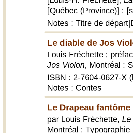
[Louis-H. Fréchette],
La
[Québec (Province)] : [s
Notes : Titre de départ|
Le diable de Jos Vio
Louis Fréchette ; préf
Jos Violon
, Montréal : 
ISBN : 2-7604-0627-X (b
Notes : Contes
Le Drapeau fantôme 
par Louis Fréchette,
Le
Montréal : Typographie d