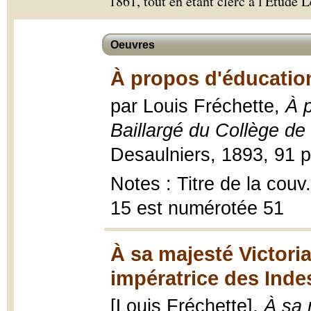
1861, tout en étant clerc à l'Étude 
Oeuvres
À propos d'éducatio
par Louis Fréchette,
À p
Baillargé du Collège de 
Desaulniers, 1893, 91 p
Notes : Titre de la couv
15 est numérotée 51
À sa majesté Victoria
impératrice des Inde
[Louis Fréchette],
À sa 