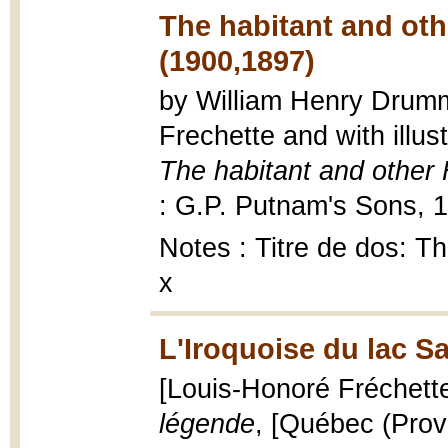
The habitant and ot
(1900,1897)
by William Henry Drummo
Frechette and with illu
The habitant and othe
: G.P. Putnam's Sons, 19
Notes : Titre de dos: Th
x
L'Iroquoise du lac Sa
[Louis-Honoré Fréchett
légende
, [Québec (Provi