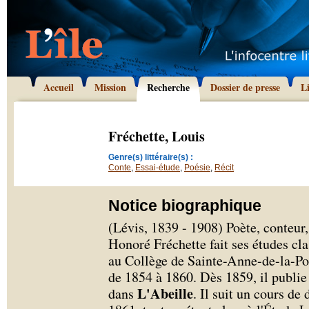
Accueil
Mission
Recherche
Dossier de presse
L
Fréchette, Louis
Genre(s) littéraire(s) :
Conte
,
Essai-étude
,
Poésie
,
Récit
Notice biographique
(Lévis, 1839 - 1908) Poète, conteur,
Honoré Fréchette fait ses études cl
au Collège de Sainte-Anne-de-la-Po
de 1854 à 1860. Dès 1859, il publi
L'Abeille
dans
. Il suit un cours de