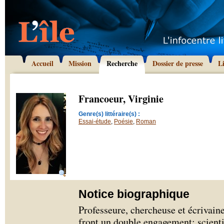
Accueil
Mission
Recherche
Dossier de presse
L
Francoeur, Virginie
Genre(s) littéraire(s) :
Essai-étude
,
Poésie
,
Roman
Notice biographique
Professeure, chercheuse et écrivain
front un double engagement: scientif