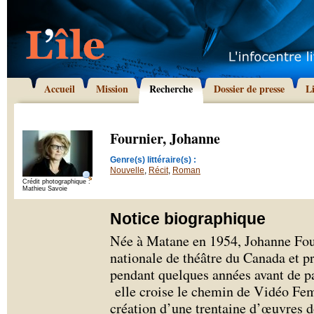
Accueil
Mission
Recherche
Dossier de presse
L
Fournier, Johanne
Genre(s) littéraire(s) :
Nouvelle
,
Récit
,
Roman
Crédit photographique :
Mathieu Savoie
Notice biographique
Née à Matane en 1954, Johanne Fourn
nationale de théâtre du Canada et p
pendant quelques années avant de pa
elle croise le chemin de Vidéo Fem
création d’une trentaine d’œuvres d