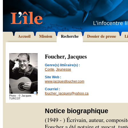
Accueil
Mission
Recherche
Dossier de presse
L
Foucher, Jacques
Genre(s) littéraire(s) :
Conte
,
Jeunesse
Site Web :
www.jacquesfoucher.com
Courriel :
foucher_jacques@yahoo.ca
Photo : © Jacques
TURCOT
Notice biographique
(1949 - ) Écrivain, auteur, composit
Foucher a été notaire et avocat, tan